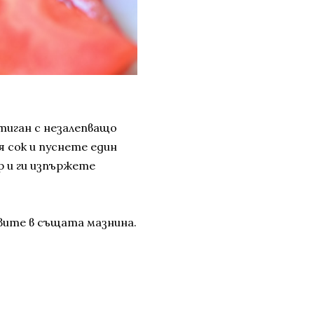
тиган с незалепващо
 сок и пуснете един
р и ги изпържете
вите в същата мазнина.