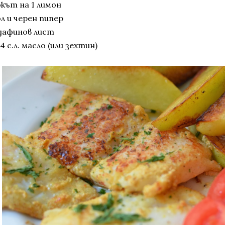
окът на 1 лимон
л и черен пипер
 дафинов лист
4 с.л. масло (или зехтин)