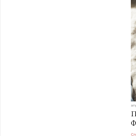
ап
П
Ф
Сп