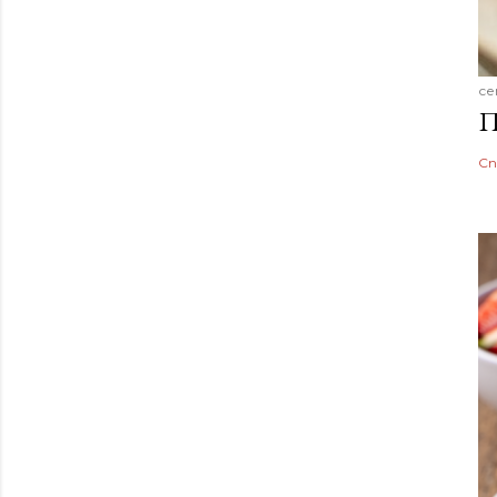
се
П
Сп