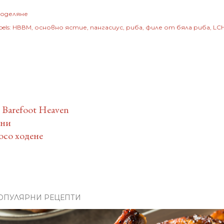
оделяне
els:
НВВМ
основно ястие
пангасиус
риба
филе от бяла риба
LC
 Barefoot Heaven
тни
босо ходене
ОПУЛЯРНИ РЕЦЕПТИ