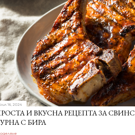
рил 16, 2024
РОСТА И ВКУСНА РЕЦЕПТА ЗА СВИН
УРНА С БИРА
оделяне