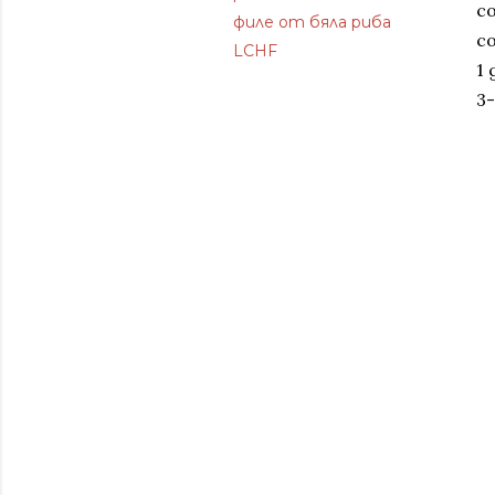
с
филе от бяла риба
со
LCHF
1
3-