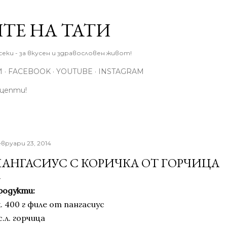
Пропускане към основното съдържание
ТЕ НА ТАТИ
еки - за вкусен и здравословен живот!
И
FACEBOOK
YOUTUBE
INSTAGRAM
ецепти!
вруари 23, 2014
АНГАСИУС С КОРИЧКА ОТ ГОРЧИЦА
родукти:
. 400 г филе от пангасиус
с.л. горчица