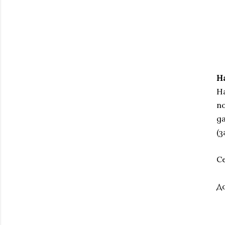
Н
Н
п
д
(
С
Д