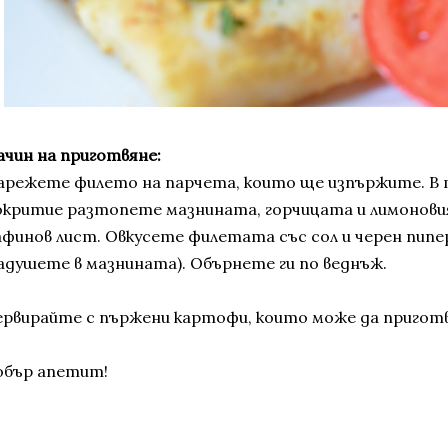
ачин на приготвяне:
арежете филето на парчета, които ще изпържите. В 
окритие разтопете мазнината, горчицата и лимоновия
афинов лист. Овкусете филетата със сол и черен пипе
задушете в мазнината). Обърнете ги по веднъж.
ервирайте с пържени картофи, които може да пригот
обър апетит!