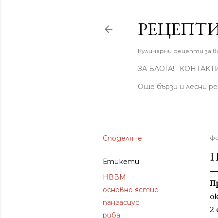
РЕЦЕПТИ
Кулинарни рецепти за вс
ЗА БЛОГА!
КОНТАКТ
Още бързи и лесни р
Споделяне
фе
П
Етикети
НВВМ
П
основно ястие
ок
пангасиус
2 
риба