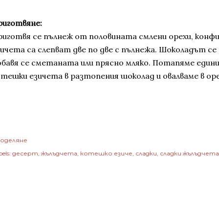
риготвяне:
риготвя се пълнеж от половината смлени орехи, кон
зичета са слепват две по две с пълнежа. Шоколадът се 
обавя се сметаната или прясно мляко. Потапяме едини
отешки езичета в разтопения шоколад и овалваме в ор
оделяне
els:
десерт
жълъдчета
котешко езиче
сладки
сладки жълъдчета