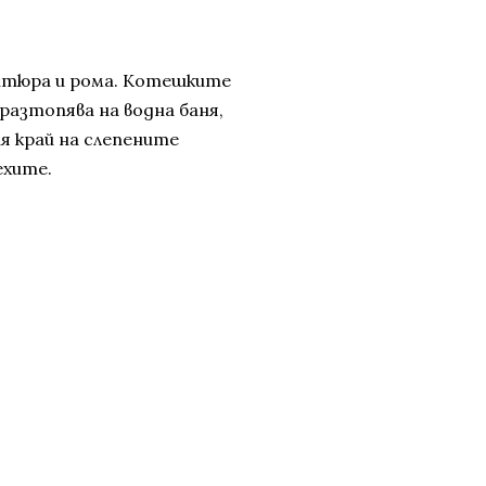
фитюра и рома. Котешките
разтопява на водна баня,
я край на слепените
ехите.