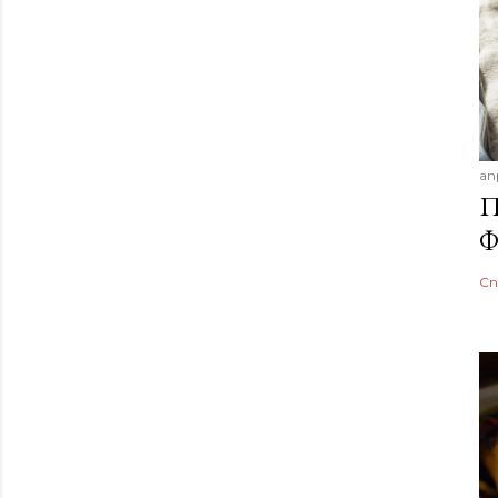
ап
П
Ф
Сп