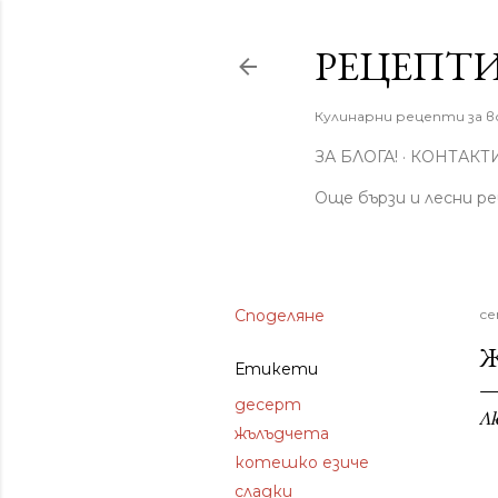
РЕЦЕПТИ
Кулинарни рецепти за вс
ЗА БЛОГА!
КОНТАКТ
Още бързи и лесни р
Споделяне
се
Ж
Етикети
десерт
Л
жълъдчета
котешко езиче
сладки