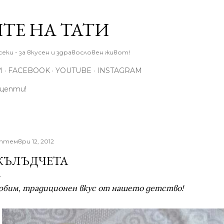
Пропускане към основното съдържание
ТЕ НА ТАТИ
еки - за вкусен и здравословен живот!
И
FACEBOOK
YOUTUBE
INSTAGRAM
ецепти!
птември 12, 2012
ЪЛЪДЧЕТА
юбим, традиционен вкус от нашето детство!