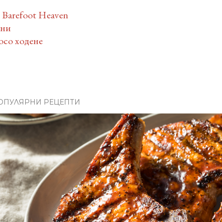
 Barefoot Heaven
тни
босо ходене
ОПУЛЯРНИ РЕЦЕПТИ