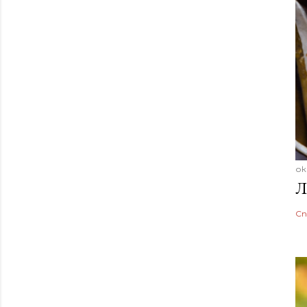
ок
Л
Сп