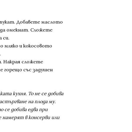
азпукат. Добавете маслото
е да омекнат. Сложете
 си.
о мляко и кокосовото
.
и. Накрая сложете
е горещо със задушен
ата кухня. То не се добива
астъргване на плода му.
о се добива едва при
е намерят в консерви или