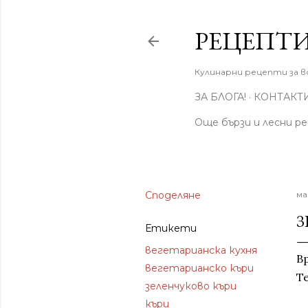
РЕЦЕПТИ
Кулинарни рецепти за вс
ЗА БЛОГА!
КОНТАКТ
Още бързи и лесни р
Споделяне
ма
З
Етикети
вегетарианска кухня
В
вегетарианско къри
Т
зеленчуково къри
къри