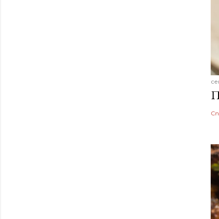
се
П
Сп