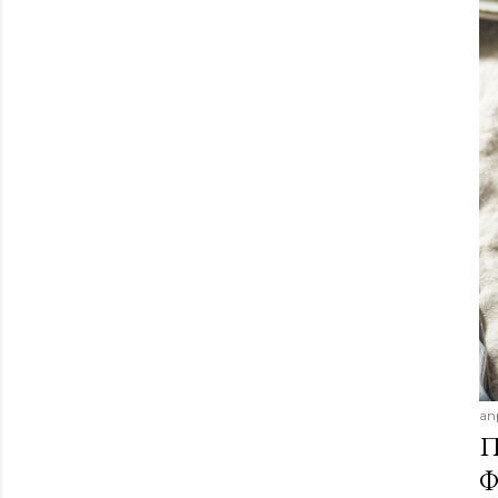
ап
П
Ф