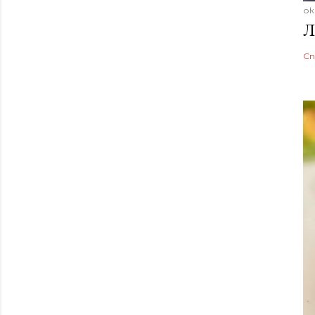
ок
Л
Сп