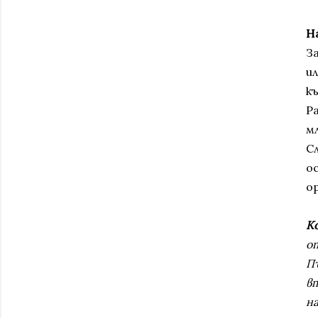
Н
З
и
к
Р
м
С
о
ор
К
от
Пъ
в
на