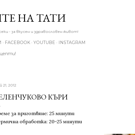
Пропускане към основното съдържание
ТЕ НА ТАТИ
еки - за вкусен и здравословен живот!
И
FACEBOOK
YOUTUBE
INSTAGRAM
ецепти!
й 21, 2012
ЕЛЕНЧУКОВО КЪРИ
реме за приготвяне: 25 минути
ермична обработка: 20-25 минути