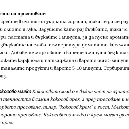
ачин на приготвяне:
агрейте в сух тиган зърната горчица, така че да се р
ли олиото и лука. Задушете като разбърквате, така ч
ъри-пастата и бъркайте 1 минута, за да пусне аромата
азбъркайте на слаба температура доматите, киселот
ляко. Добавете морковите и варете 5 минути без капак
ложете карфиола и патладжана и варете още 5 минут
станалите продукти и варете 5-10 минути. Сервирайт
из.
окосово мляко
Кокосовото мляко е важна част на азиатск
 течността в самия кокосов орех, а чрез пресоване и н
рвото пресоване, т.нар. “кокосов крем” е гъст. Млякот
торото пресоване. Кокосовото мляко и крем могат да с
 прах.