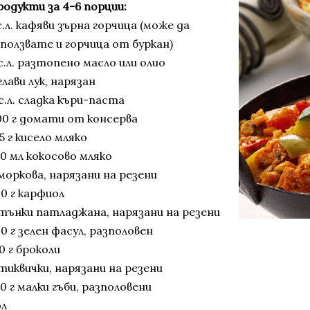
родукти за 4-6 порции:
с.л. кафяви зърна горчица (може да
зползвате и горчица от буркан)
с.л. разтопено масло или олио
глави лук, нарязан
с.л. сладка къри-паста
00 г домати от консерва
5 г кисело мляко
50 мл кокосово мляко
моркова, нарязани на резени
0 г карфиол
 тънки патладжана, нарязани на резени
0 г зелен фасул, разполовен
0 г броколи
тиквички, нарязани на резени
0 г малки гъби, разполовени
ол