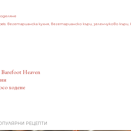
оделяне
els:
вегетарианска кухня
вегетарианско къри
зеленчуково къри
 Barefoot Heaven
тни
босо ходене
ОПУЛЯРНИ РЕЦЕПТИ