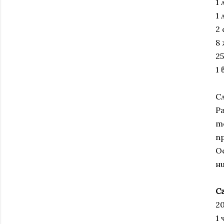
1
1
2 
8
25
1
С
Р
т
п
О
н
С
2
1