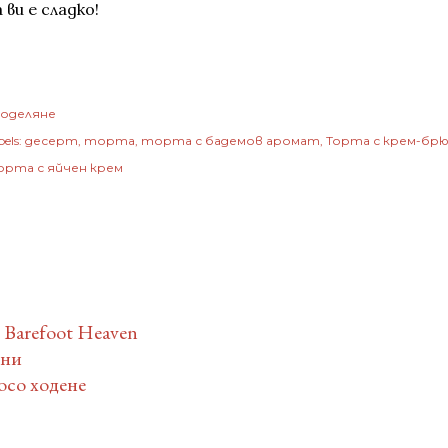
 ви е сладко!
оделяне
els:
десерт
торта
торта с бадемов аромат
Торта с крем-брю
рта с яйчен крем
 Barefoot Heaven
тни
босо ходене