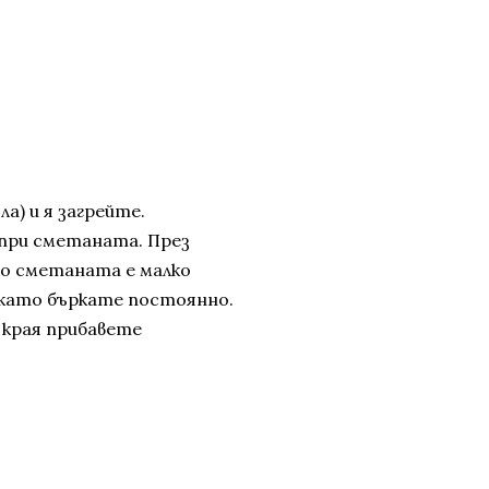
а) и я загрейте.
при сметаната. През
то сметаната е малко
окато бъркате постоянно.
 края прибавете