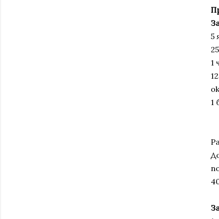
П
З
5 
25
1
12
ок
1 
Р
Д
п
40
За