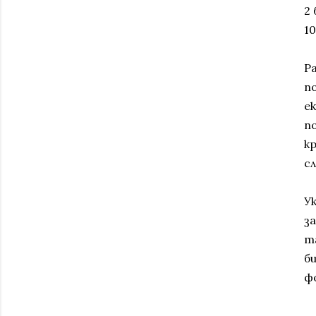
2
10
Р
п
е
п
к
с
У
з
т
би
ф