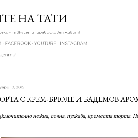
Пропускане към основното съдържание
ТЕ НА ТАТИ
еки - за вкусен и здравословен живот!
И
FACEBOOK
YOUTUBE
INSTAGRAM
ецепти!
уари 10, 2015
ОРТА С КРЕМ-БРЮЛЕ И БАДЕМОВ АРО
зключително нежна, сочна, пухкава, креместа торта. На