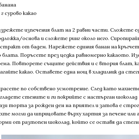
 банана
 г сурово какао
азрежете изпечения блат на 2 равни части. Сложете е
одложка/основа и сложете ринг около него. Сиропирай
кстракт от бадем. Нарежете единия банан на кръгчет
о блата. Поръсете през цедка равномерно какаото. И
рема. Повторете същите действия и с втория блат, к
лагайте какао. Оставете една нощ в хладилник да стег
красете по собствено усмотрение. След като махнете
агладете стените и ги покрийте с настърган шоколад (
ази торта за рожден ден на приятел и затова е стро
хте могли да шприцовате върху хартия за печене или а
орми от разтопен шоколад, който се оставя да стегне 