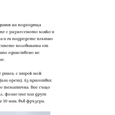
диния на подходяща
те с размесеното мляко и
а и ги подредете плътно
зсипете половината от
ато единствено не
не.
 ринга, с широк нож
или орехи). Аз приготвих
го тематична. Вие също
л. фолио име или други
10 мин. във фръзера.