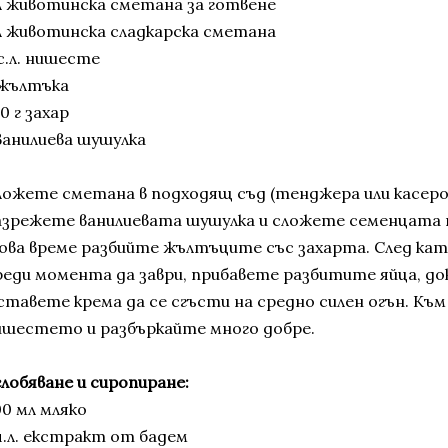
 л животинска сметана за готвене
 л животинска сладкарска сметана
с.л. нишесте
 жълтъка
0 г захар
 ванилиева шушулка
ложете сметана в подходящ съд (тенджера или касерол
азрежете ванилиевата шушулка и сложете семенцата 
ова време разбийте жълтъците със захарта. След ка
реди момента да заври, прибавете разбитите яйца, д
ставете крема да се сгъсти на средно силен огън. Към
ишестето и разбъркайте много добре.
глобяване и сиропиране:
00 мл мляко
 ч.л. екстракт от бадем