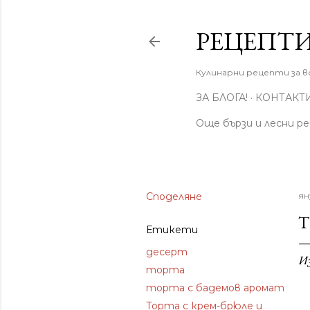
РЕЦЕПТИ
Кулинарни рецепти за вс
ЗА БЛОГА!
КОНТАКТ
Още бързи и лесни р
Споделяне
ян
Т
Етикети
десерт
И
торта
торта с бадемов аромат
Торта с крем-брюле и