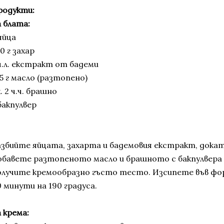
родукти:
а блата:
яйца
0 г захар
 ч.л. екстракт от бадеми
5 г масло (разтопено)
. 2 ч.ч. брашно
бакпулвер
азбийте яйцата, захарта и бадемовия екстракт, докат
обавете разтопеното масло и брашното с бакпулвера н
олучите кремообразно гъсто тесто. Изсипете във форм
 минути на 190 градуса.
 крема: