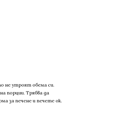
о не утроят обема си.
а порции. Трябва да
а за печене и печете ок.