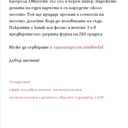
касерола. Овкусете със сол и черен пипер. Нарежете
домата на едри парчета и ги наредете около
месото. Той ще придаде аромат и сочност на
месото. Долейте вода до половината на съда.
Покрийте с капак или фолио и печете 3 ч в
предварително загрята фурна на 250 градуса.
Може да сервирате с
гарнитура от тиквички
!
Добър апетит!
Споделяне
Labels:
основно ястие
печена плешка
печена плешка с домати
свинско с домати
LCHF