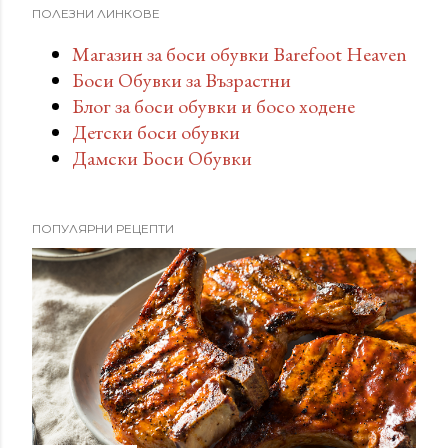
ПОЛЕЗНИ ЛИНКОВЕ
Магазин за боси обувки Barefoot Heaven
Боси Обувки за Възрастни
Блог за боси обувки и босо ходене
Детски боси обувки
Дамски Боси Обувки
ПОПУЛЯРНИ РЕЦЕПТИ