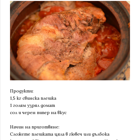
Продукти:
1,5 кг свинска плешка
1 голям узрял домат
сол и черен пипер на вкус
Начин на приготвяне:
Сложете плешката цяла в гювеч или дълбока