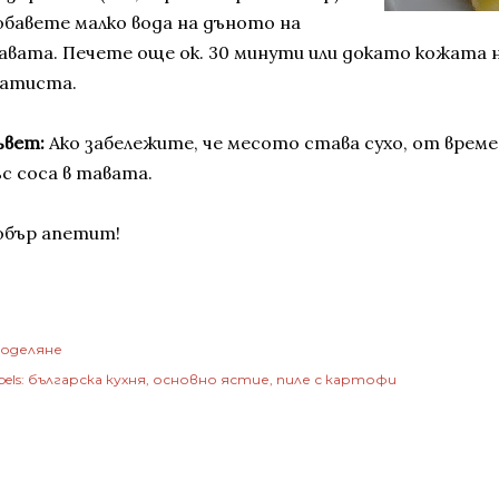
обавете малко вода на дъното на
авата. Печете още ок. 30 минути или докато кожата 
латиста.
ъвет:
Ако забележите, че месото става сухо, от време
ъс соса в тавата.
обър апетит!
оделяне
els:
българска кухня
основно ястие
пиле с картофи