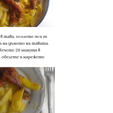
тава, осолете ги и ги
да на дъното на тавата.
 Печете 20 минути в
е, обелете и нарежете