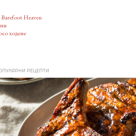
 Barefoot Heaven
тни
босо ходене
ОПУЛЯРНИ РЕЦЕПТИ