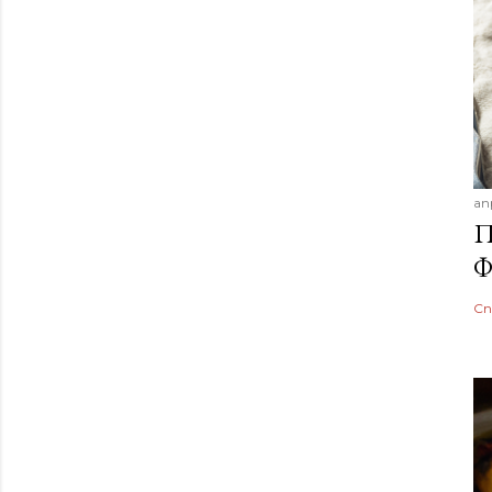
ап
П
Ф
Сп