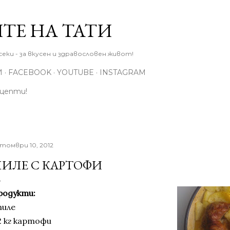
Пропускане към основното съдържание
ТЕ НА ТАТИ
еки - за вкусен и здравословен живот!
И
FACEBOOK
YOUTUBE
INSTAGRAM
ецепти!
томври 10, 2012
ИЛЕ С КАРТОФИ
родукти:
пиле
2 кг картофи