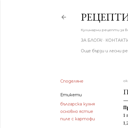
РЕЦЕПТИ
Кулинарни рецепти за вс
ЗА БЛОГА!
КОНТАКТ
Още бързи и лесни р
Споделяне
ок
П
Етикети
българска кухня
П
основно ястие
1 
пиле с картофи
1,