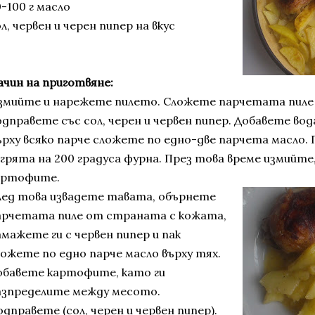
-100 г масло
л, червен и черен пипер на вкус
ачин на приготвяне:
змийте и нарежете пилето. Сложете парчетата пиле в 
одправете със сол, черен и червен пипер. Добавете во
ърху всяко парче сложете по едно-две парчета масло.
агрята на 200 градуса фурна. През това време измийт
артофите.
лед това извадете тавата, обърнете
арчетата пиле от страната с кожата,
амажете ги с червен пипер и пак
ложете по едно парче масло върху тях.
обавете картофите, като ги
азпределите между месото.
дправете (сол, черен и червен пипер).