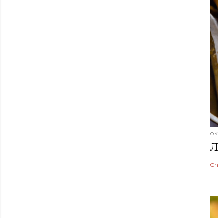
ок
Л
Сп