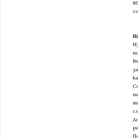
80
со
Н
И
п
В
з
к
С
п
н
с
Д
р
По