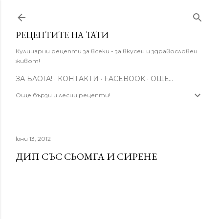
Пропускане към основното съдържание
РЕЦЕПТИТЕ НА ТАТИ
Кулинарни рецепти за всеки - за вкусен и здравословен
живот!
ЗА БЛОГА!
КОНТАКТИ
FACEBOOK
ОЩЕ…
Още бързи и лесни рецепти!
юни 13, 2012
ДИП СЪС СЬОМГА И СИРЕНЕ