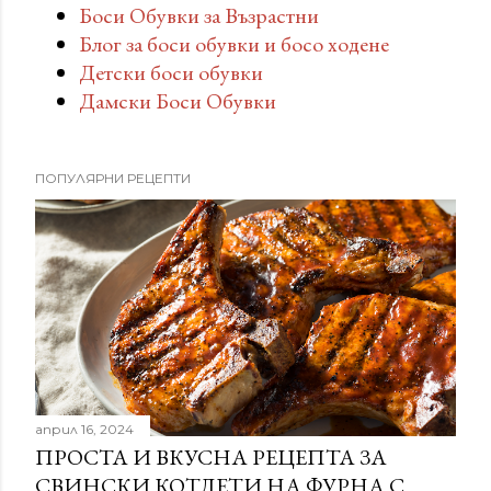
Боси Обувки за Възрастни
Блог за боси обувки и босо ходене
Детски боси обувки
Дамски Боси Обувки
ПОПУЛЯРНИ РЕЦЕПТИ
април 16, 2024
ПРОСТА И ВКУСНА РЕЦЕПТА ЗА
СВИНСКИ КОТЛЕТИ НА ФУРНА С