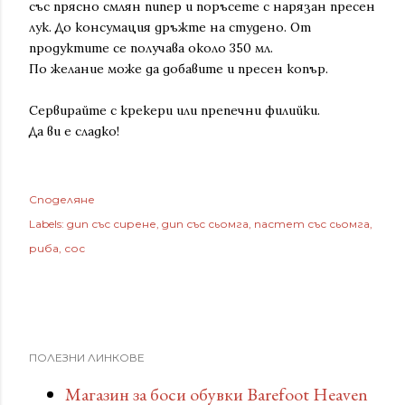
със прясно смлян пипер и поръсете с нарязан пресен
лук. До консумация дръжте на студено. От
продуктите се получава около 350 мл.
По желание може да добавите и пресен копър.
Сервирайте с крекери или препечни филийки.
Да ви е сладко!
Споделяне
Labels:
дип със сирене
дип със сьомга
пастет със сьомга
риба
сос
ПОЛЕЗНИ ЛИНКОВЕ
Магазин за боси обувки Barefoot Heaven