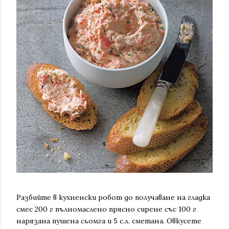
Разбийте в кухненски робот до получаване на гладка
смес 200 г пълномаслено прясно сирене със 100 г
нарязана пушена сьомга и 5 с.л. сметана. Овкусете