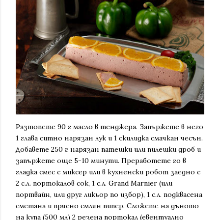
Разтопете 90 г масло в тенджера. Запържете в него
1 глава ситно нарязан лук и 1 скилидка смачкан чесън.
Добавете 250 г нарязан патешки или пилешки дроб и
запържете още 5-10 минути. Преработете го в
гладка смес с миксер или в кухненски робот заедно с
2 с.л. портокалов сок, 1 с.л. Grand Marnier (или
портвайн, или друг ликьор по избор), 1 с.л. подквасена
сметана и прясно смлян пипер. Сложете на дъното
на купа (500 мл) 2 резена портокал (евентуално