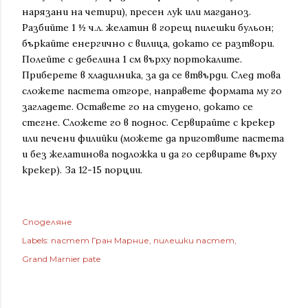
нарязани на четири), пресен лук или магданоз.
Разбийте 1 ½ ч.л. желатин в горещ пилешки бульон;
бъркайте енергично с вилица, докато се разтвори.
Полейте с дебелина 1 см върху портокалите.
Приберете в хладилника, за да се втвърди. След това
сложете пастета отгоре, направете формата му го
загладете. Оставете го на студено, докато се
стегне. Сложете го в поднос. Сервирайте с крекер
или печени филийки (можете да приготвите пастета
и без желатинова подложка и да го сервирате върху
крекер). За 12-15 порции.
Споделяне
Labels:
пастет Гран Марние
пилешки пастет
Grand Marnier pate