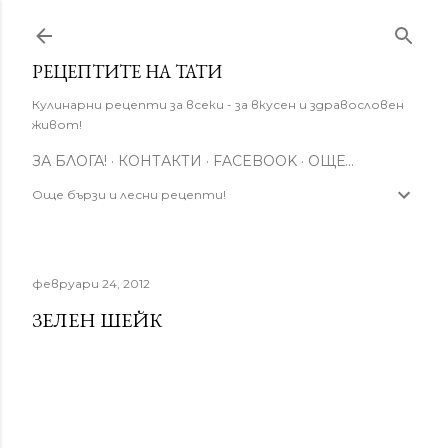
Пропускане към основното съдържание
РЕЦЕПТИТЕ НА ТАТИ
Кулинарни рецепти за всеки - за вкусен и здравословен
живот!
ЗА БЛОГА!
КОНТАКТИ
FACEBOOK
ОЩЕ…
Още бързи и лесни рецепти!
февруари 24, 2012
ЗЕЛЕН ШЕЙК