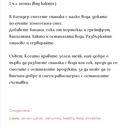
1 ч.л. нопал (вид кактус)
В блендер смесете спанака с малко вода, докато
получите хомогенна смес.
Добавете банана, сока от портокал и грейпфрут,
ванилията, както и останалата вода. Разбъркайте
отново и сервирайте.
Съвет: Когато правите зелен шейк, най-добре е
първо да разбиете спанака с вода или сок, преди да го
смесите с останалите продукти, за да може да се
втечни добре и смеси равномерно с останалите
съставки.
Споделяне
Labels:
зелен шейк
напитка
healthy food
smoothie