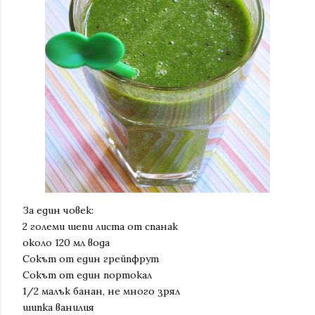
За един човек:
2 големи шепи листа от спанак
около 120 мл вода
Сокът от един грейпфрут
Сокът от един портокал
1/2 малък банан, не много зрял
шипка ванилия