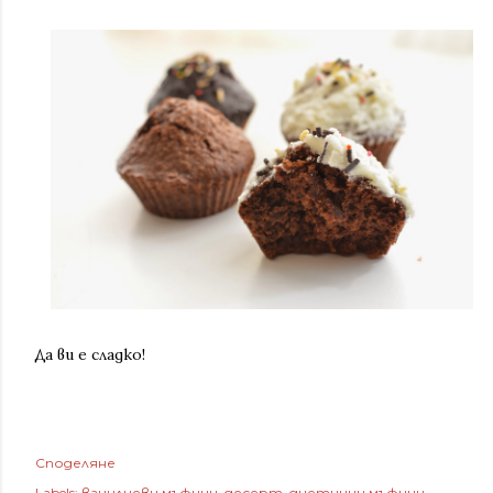
Да ви е сладко!
Споделяне
Labels:
ванилиеви мъфини
десерт
диетични мъфини