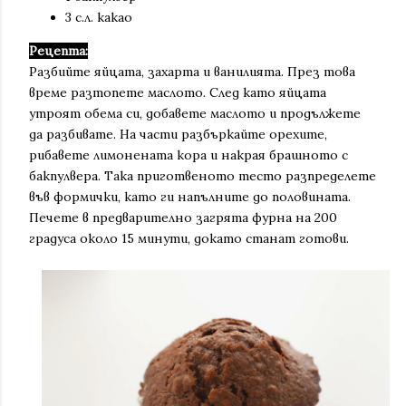
3 с.л. какао
Рецепта:
Разбийте яйцата, захарта и ванилията. През това
време разтопете маслото. След като яйцата
утроят обема си, добавете маслото и продължете
да разбивате. На части разбъркайте орехите,
рибавете лимонената кора и накрая брашното с
бакпулвера. Така приготвеното тесто разпределете
във формички, като ги напълните до половината.
Печете в предварително загрята фурна на 200
градуса около 15 минути, докато станат готови.