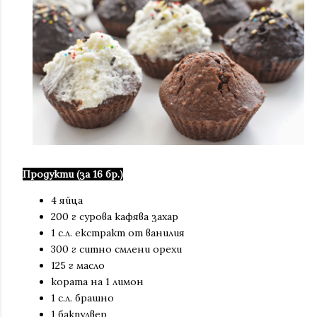
Продукти (за 16 бр.)
4 яйца
200 г сурова кафява захар
1 с.л. екстракт от ванилия
300 г ситно смлени орехи
125 г масло
кората на 1 лимон
1 с.л. брашно
1 бакпулвер