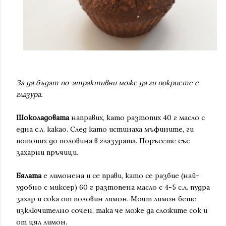
За да бъдат по-атрактивни може да ги покриете с
глазура.
Шоколадовата
направих, като разтопих 40 г масло с
една с.л. какао. След като истинаха мъфините, ги
потопих до половина в глазурата. Поръсете със
захарни пръчици.
Бялата
е лимонена и се прави, като се разбие (най-
удобно с миксер) 60 г разтопена масло с 4-5 с.л. пудра
захар и сока от половин лимон. Моят лимон беше
изключително сочен, така че може да сложите сок и
от цял лимон.