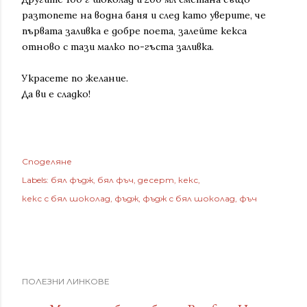
разтопете на водна баня и след като уверите, че
първата заливка е добре поета, залейте кекса
отново с тази малко по-гъста заливка.
Украсете по желание.
Да ви е сладко!
Споделяне
Labels:
бял фъдж
бял фъч
десерт
кекс
кекс с бял шоколад
фъдж
фъдж с бял шоколад
фъч
ПОЛЕЗНИ ЛИНКОВЕ