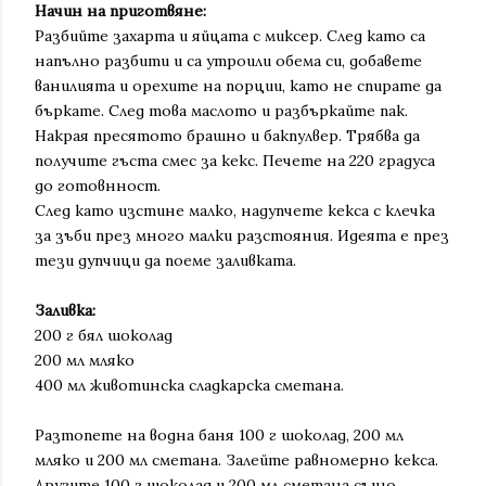
Начин на приготвяне:
Разбийте захарта и яйцата с миксер. След като са
напълно разбити и са утроили обема си, добавете
ванилията и орехите на порции, като не спирате да
бъркате. След това маслото и разбъркайте пак.
Накрая пресятото брашно и бакпулвер. Трябва да
получите гъста смес за кекс. Печете на 220 градуса
до готовнност.
След като изстине малко, надупчете кекса с клечка
за зъби през много малки разстояния. Идеята е през
тези дупчици да поеме заливката.
Заливка:
200 г бял шоколад
200 мл мляко
400 мл животинска сладкарска сметана.
Разтопете на водна баня 100 г шоколад, 200 мл
мляко и 200 мл сметана. Залейте равномерно кекса.
Другите 100 г шоколад и 200 мл сметана също