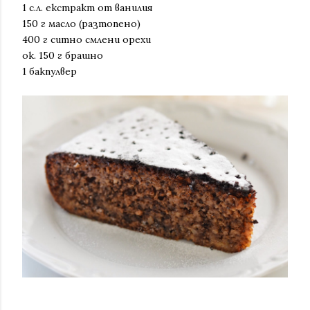
1 с.л. екстракт от ванилия
150 г масло (разтопено)
400 г ситно смлени орехи
ок. 150 г брашно
1 бакпулвер