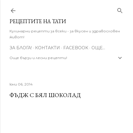
Пропускане към основното съдържание
РЕЦЕПТИТЕ НА ТАТИ
Кулинарни рецепти за всеки - за вкусен и здравословен
живот!
ЗА БЛОГА!
КОНТАКТИ
FACEBOOK
ОЩЕ…
Още бързи и лесни рецепти!
юни 06, 2014
ФЪДЖ С БЯЛ ШОКОЛАД