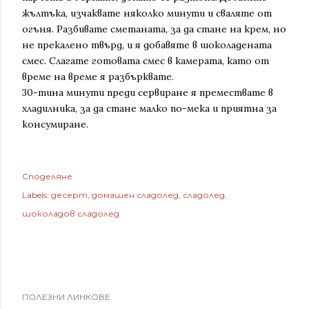
жълтъка, изчаквате няколко минути и сваляте от
огъня. Разбивате сметаната, за да стане на крем, но
не прекалено твърд, и я добавяте в шоколадената
смес. Слагате готовата смес в камерата, като от
време на време я разбърквате.
30-тина минути преди сервиране я премествате в
хладилника, за да стане малко по-мека и приятна за
консумиране.
Споделяне
Labels:
десерт
домашен сладолед
сладолед
шоколадов сладолед
ПОЛЕЗНИ ЛИНКОВЕ