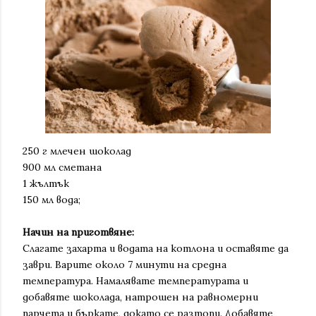
250 г млечен шоколад
900 мл сметана
1 жълтък
150 мл вода;
Начин на приготвяне:
Слагате захарта и водата на котлона и оставяте да
заври. Варите около 7 минути на средна
температура. Намалявате температурата и
добавяте шоколада, натрошен на равномерни
парчета и бъркате, докато се разтопи. Добавяте