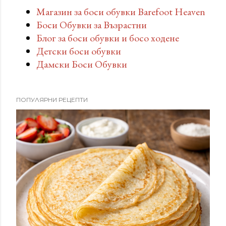
Магазин за боси обувки Barefoot Heaven
Боси Обувки за Възрастни
Блог за боси обувки и босо ходене
Детски боси обувки
Дамски Боси Обувки
ПОПУЛЯРНИ РЕЦЕПТИ